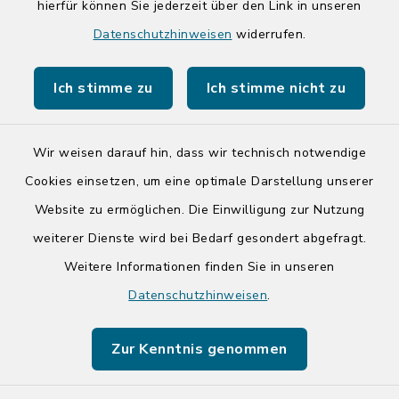
hierfür können Sie jederzeit über den Link in unseren
Quicklinks
Datenschutzhinweisen
widerrufen.
Kreis Segeberg
Ich stimme zu
Ich stimme nicht zu
Tourist-Info der Stadt Bad Segeberg
Wir weisen darauf hin, dass wir technisch notwendige
Cookies einsetzen, um eine optimale Darstellung unserer
Website zu ermöglichen. Die Einwilligung zur Nutzung
Kontakt
weiterer Dienste wird bei Bedarf gesondert abgefragt.
Weitere Informationen finden Sie in unseren
Barrierefreiheit
Datenschutzhinweisen
.
Datenschutz
Zur Kenntnis genommen
Impressum