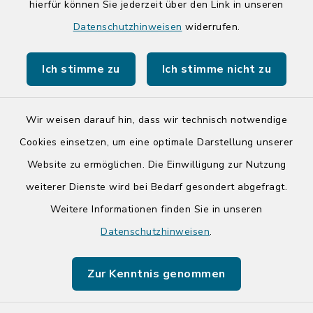
hierfür können Sie jederzeit über den Link in unseren
Quicklinks
Datenschutzhinweisen
widerrufen.
Kreis Segeberg
Ich stimme zu
Ich stimme nicht zu
Tourist-Info der Stadt Bad Segeberg
Wir weisen darauf hin, dass wir technisch notwendige
Cookies einsetzen, um eine optimale Darstellung unserer
Website zu ermöglichen. Die Einwilligung zur Nutzung
Kontakt
weiterer Dienste wird bei Bedarf gesondert abgefragt.
Weitere Informationen finden Sie in unseren
Barrierefreiheit
Datenschutzhinweisen
.
Datenschutz
Zur Kenntnis genommen
Impressum