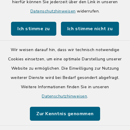
hierfür können Sie jederzeit über den Link in unseren
Quicklinks
Datenschutzhinweisen
widerrufen.
Kreis Segeberg
Ich stimme zu
Ich stimme nicht zu
Tourist-Info der Stadt Bad Segeberg
Wir weisen darauf hin, dass wir technisch notwendige
Cookies einsetzen, um eine optimale Darstellung unserer
Website zu ermöglichen. Die Einwilligung zur Nutzung
Kontakt
weiterer Dienste wird bei Bedarf gesondert abgefragt.
Weitere Informationen finden Sie in unseren
Barrierefreiheit
Datenschutzhinweisen
.
Datenschutz
Zur Kenntnis genommen
Impressum