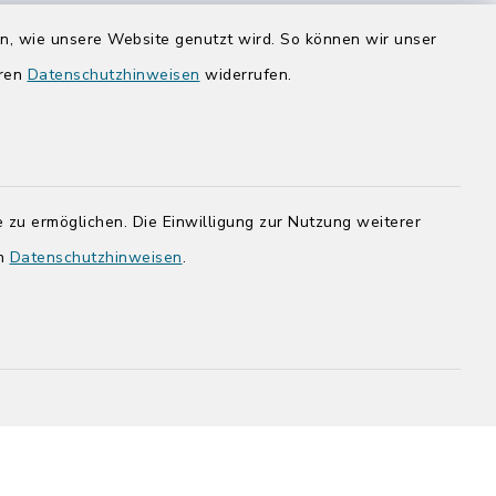
Donnerstag zusätzlich:
en, wie unsere Website genutzt wird. So können wir unser
14:00-17:00 Uhr
eren
Datenschutzhinweisen
widerrufen.
rg.de
 zu ermöglichen. Die Einwilligung zur Nutzung weiterer
en
Datenschutzhinweisen
.
adt Bad