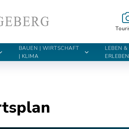
Tour
BAUEN | WIRTSCHAFT
LEBEN &
| KLIMA
ERLEBE
rtsplan