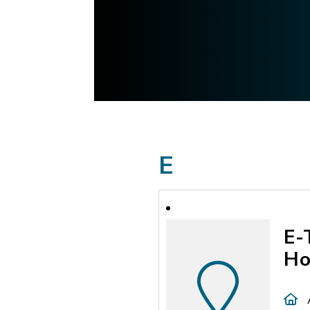
E
E-
Ho