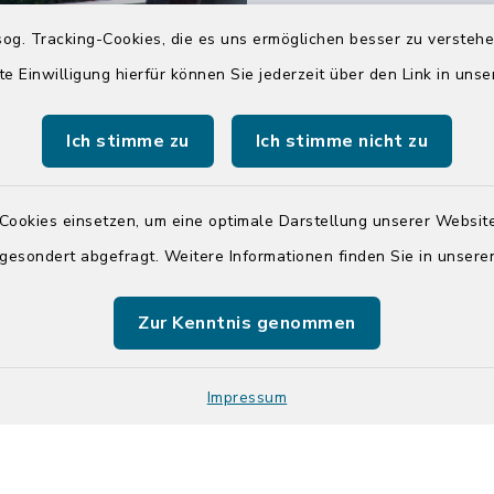
04551 964-0
og. Tracking-Cookies, die es uns ermöglichen besser zu versteh
04551 964-111
te Einwilligung hierfür können Sie jederzeit über den Link in uns
info@badsegebe
Ich stimme zu
Ich stimme nicht zu
youtube
Cookies einsetzen, um eine optimale Darstellung unserer Website
Quicklinks
 gesondert abgefragt. Weitere Informationen finden Sie in unser
Kreis Segeberg
Zur Kenntnis genommen
Tourist-Info der St
Segeberg
Impressum