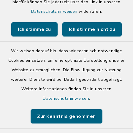
hierfür können Sie jederzeit über den Link in unseren
Quicklinks
Datenschutzhinweisen
widerrufen.
Kreis Segeberg
Ich stimme zu
Ich stimme nicht zu
Tourist-Info der Stadt Bad Segeberg
Wir weisen darauf hin, dass wir technisch notwendige
Cookies einsetzen, um eine optimale Darstellung unserer
Website zu ermöglichen. Die Einwilligung zur Nutzung
Kontakt
weiterer Dienste wird bei Bedarf gesondert abgefragt.
Weitere Informationen finden Sie in unseren
Barrierefreiheit
Datenschutzhinweisen
.
Datenschutz
Zur Kenntnis genommen
Impressum