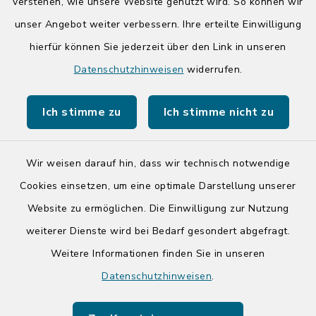
14:00-17:00 Uhr
verstehen, wie unsere Website genutzt wird. So können wir
unser Angebot weiter verbessern. Ihre erteilte Einwilligung
hierfür können Sie jederzeit über den Link in unseren
Quicklinks
Datenschutzhinweisen
widerrufen.
Kreis Segeberg
Ich stimme zu
Ich stimme nicht zu
Tourist-Info der Stadt Bad Segeberg
Wir weisen darauf hin, dass wir technisch notwendige
Cookies einsetzen, um eine optimale Darstellung unserer
Website zu ermöglichen. Die Einwilligung zur Nutzung
Kontakt
weiterer Dienste wird bei Bedarf gesondert abgefragt.
Weitere Informationen finden Sie in unseren
Barrierefreiheit
Datenschutzhinweisen
.
Datenschutz