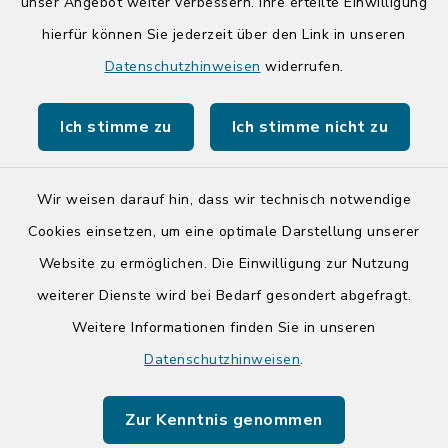
unser Angebot weiter verbessern. Ihre erteilte Einwilligung
hierfür können Sie jederzeit über den Link in unseren
Quicklinks
Datenschutzhinweisen
widerrufen.
Kreis Segeberg
Ich stimme zu
Ich stimme nicht zu
Tourist-Info der Stadt Bad Segeberg
Wir weisen darauf hin, dass wir technisch notwendige
Cookies einsetzen, um eine optimale Darstellung unserer
Website zu ermöglichen. Die Einwilligung zur Nutzung
Kontakt
weiterer Dienste wird bei Bedarf gesondert abgefragt.
Weitere Informationen finden Sie in unseren
Barrierefreiheit
Datenschutzhinweisen
.
Datenschutz
Zur Kenntnis genommen
Impressum