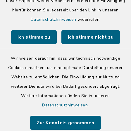
unser Angebot weiter verbessern. Ihre erteilte Einwilligung
hierfür können Sie jederzeit über den Link in unseren
Quicklinks
Datenschutzhinweisen
widerrufen.
Kreis Segeberg
Ich stimme zu
Ich stimme nicht zu
Tourist-Info der Stadt Bad Segeberg
Wir weisen darauf hin, dass wir technisch notwendige
Cookies einsetzen, um eine optimale Darstellung unserer
Website zu ermöglichen. Die Einwilligung zur Nutzung
Kontakt
weiterer Dienste wird bei Bedarf gesondert abgefragt.
Weitere Informationen finden Sie in unseren
Barrierefreiheit
Datenschutzhinweisen
.
Datenschutz
Zur Kenntnis genommen
Impressum