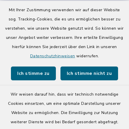
08:00-12:00 Uhr
Mit Ihrer Zustimmung verwenden wir auf dieser Website
Donnerstag zusätzlich:
sog. Tracking-Cookies, die es uns ermöglichen besser zu
14:00-17:00 Uhr
verstehen, wie unsere Website genutzt wird. So können wir
unser Angebot weiter verbessern. Ihre erteilte Einwilligung
hierfür können Sie jederzeit über den Link in unseren
Quicklinks
Datenschutzhinweisen
widerrufen.
Kreis Segeberg
Ich stimme zu
Ich stimme nicht zu
Tourist-Info der Stadt Bad Segeberg
Wir weisen darauf hin, dass wir technisch notwendige
Cookies einsetzen, um eine optimale Darstellung unserer
Website zu ermöglichen. Die Einwilligung zur Nutzung
Kontakt
weiterer Dienste wird bei Bedarf gesondert abgefragt.