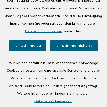
Donnerstag zusätzlich:
sog. Tracking-Cookies, die es uns ermöglichen besser zu
14:00-17:00 Uhr
verstehen, wie unsere Website genutzt wird. So können wir
unser Angebot weiter verbessern. Ihre erteilte Einwilligung
hierfür können Sie jederzeit über den Link in unseren
Quicklinks
Datenschutzhinweisen
widerrufen.
Kreis Segeberg
Ich stimme zu
Ich stimme nicht zu
Tourist-Info der Stadt Bad Segeberg
Wir weisen darauf hin, dass wir technisch notwendige
Cookies einsetzen, um eine optimale Darstellung unserer
Website zu ermöglichen. Die Einwilligung zur Nutzung
Kontakt
weiterer Dienste wird bei Bedarf gesondert abgefragt.
Weitere Informationen finden Sie in unseren
Barrierefreiheit
Datenschutzhinweisen
.