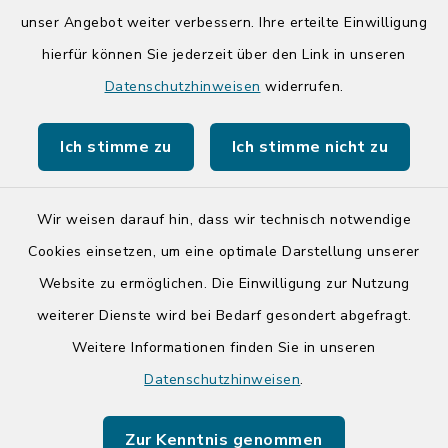
unser Angebot weiter verbessern. Ihre erteilte Einwilligung
hierfür können Sie jederzeit über den Link in unseren
Quicklinks
Datenschutzhinweisen
widerrufen.
Kreis Segeberg
Ich stimme zu
Ich stimme nicht zu
Tourist-Info der Stadt Bad Segeberg
Wir weisen darauf hin, dass wir technisch notwendige
Cookies einsetzen, um eine optimale Darstellung unserer
Website zu ermöglichen. Die Einwilligung zur Nutzung
Kontakt
weiterer Dienste wird bei Bedarf gesondert abgefragt.
Weitere Informationen finden Sie in unseren
Barrierefreiheit
Datenschutzhinweisen
.
Datenschutz
Zur Kenntnis genommen