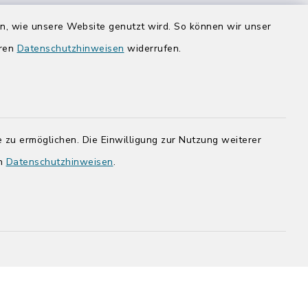
Donnerstag zusätzlich:
en, wie unsere Website genutzt wird. So können wir unser
14:00-17:00 Uhr
eren
Datenschutzhinweisen
widerrufen.
rg.de
 zu ermöglichen. Die Einwilligung zur Nutzung weiterer
en
Datenschutzhinweisen
.
adt Bad