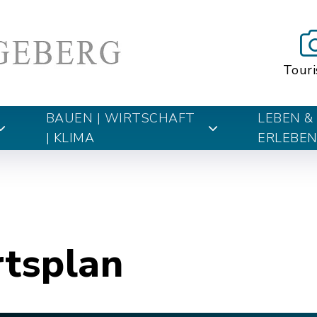
Tour
BAUEN | WIRTSCHAFT
LEBEN &
| KLIMA
ERLEBE
rtsplan