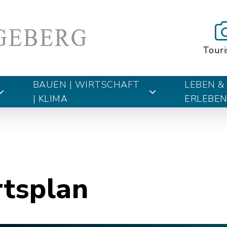
Tour
BAUEN | WIRTSCHAFT
LEBEN &
| KLIMA
ERLEBE
rtsplan