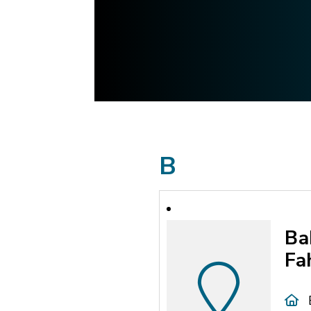
B
Ba
Fa