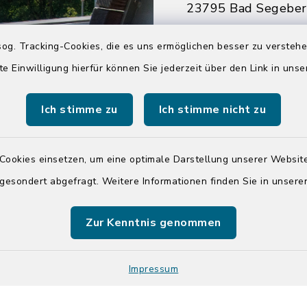
23795 Bad Segebe
04551 964-0
og. Tracking-Cookies, die es uns ermöglichen besser zu versteh
04551 964-111
te Einwilligung hierfür können Sie jederzeit über den Link in uns
info@badsegebe
Ich stimme zu
Ich stimme nicht zu
youtube
Cookies einsetzen, um eine optimale Darstellung unserer Website
Quicklinks
 gesondert abgefragt. Weitere Informationen finden Sie in unser
Kreis Segeberg
Zur Kenntnis genommen
Tourist-Info der St
Segeberg
Impressum