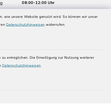
rg
08:00-12:00 Uhr
Donnerstag zusätzlich:
en, wie unsere Website genutzt wird. So können wir unser
14:00-17:00 Uhr
eren
Datenschutzhinweisen
widerrufen.
rg.de
 zu ermöglichen. Die Einwilligung zur Nutzung weiterer
en
Datenschutzhinweisen
.
adt Bad