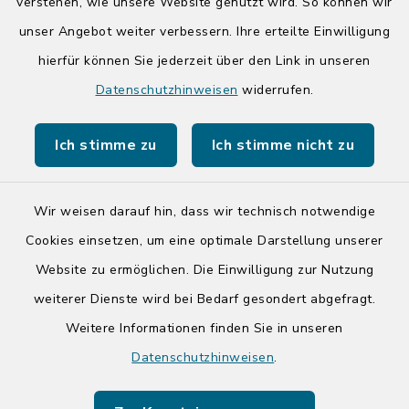
14:00-17:00 Uhr
verstehen, wie unsere Website genutzt wird. So können wir
unser Angebot weiter verbessern. Ihre erteilte Einwilligung
hierfür können Sie jederzeit über den Link in unseren
Quicklinks
Datenschutzhinweisen
widerrufen.
Kreis Segeberg
Ich stimme zu
Ich stimme nicht zu
Tourist-Info der Stadt Bad Segeberg
Wir weisen darauf hin, dass wir technisch notwendige
Cookies einsetzen, um eine optimale Darstellung unserer
Website zu ermöglichen. Die Einwilligung zur Nutzung
Kontakt
weiterer Dienste wird bei Bedarf gesondert abgefragt.
Weitere Informationen finden Sie in unseren
Barrierefreiheit
Datenschutzhinweisen
.
Datenschutz