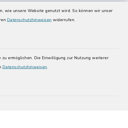
Donnerstag zusätzlich:
en, wie unsere Website genutzt wird. So können wir unser
14:00-17:00 Uhr
eren
Datenschutzhinweisen
widerrufen.
rg.de
 zu ermöglichen. Die Einwilligung zur Nutzung weiterer
en
Datenschutzhinweisen
.
adt Bad