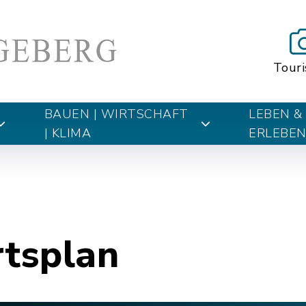
Tour
BAUEN | WIRTSCHAFT
LEBEN &
| KLIMA
ERLEBE
rtsplan