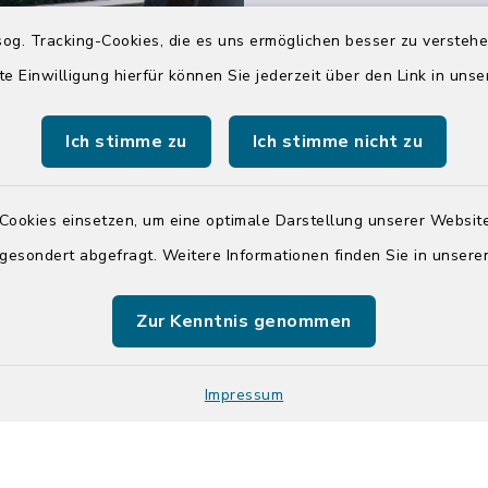
04551 964-0
og. Tracking-Cookies, die es uns ermöglichen besser zu versteh
04551 964-111
te Einwilligung hierfür können Sie jederzeit über den Link in uns
info@badsegebe
Ich stimme zu
Ich stimme nicht zu
youtube
Cookies einsetzen, um eine optimale Darstellung unserer Website
Quicklinks
 gesondert abgefragt. Weitere Informationen finden Sie in unser
Kreis Segeberg
Zur Kenntnis genommen
Tourist-Info der St
Segeberg
Impressum