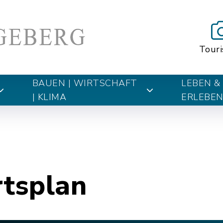
Tour
BAUEN | WIRTSCHAFT
LEBEN &
| KLIMA
ERLEBE
rtsplan