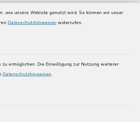
Donnerstag zusätzlich:
en, wie unsere Website genutzt wird. So können wir unser
14:00-17:00 Uhr
eren
Datenschutzhinweisen
widerrufen.
rg.de
 zu ermöglichen. Die Einwilligung zur Nutzung weiterer
en
Datenschutzhinweisen
.
adt Bad