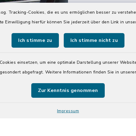
04551 964-0
og. Tracking-Cookies, die es uns ermöglichen besser zu versteh
04551 964-111
te Einwilligung hierfür können Sie jederzeit über den Link in uns
info@badsegebe
Ich stimme zu
Ich stimme nicht zu
youtube
Cookies einsetzen, um eine optimale Darstellung unserer Website
Quicklinks
 gesondert abgefragt. Weitere Informationen finden Sie in unser
Kreis Segeberg
Zur Kenntnis genommen
Tourist-Info der St
Segeberg
Impressum