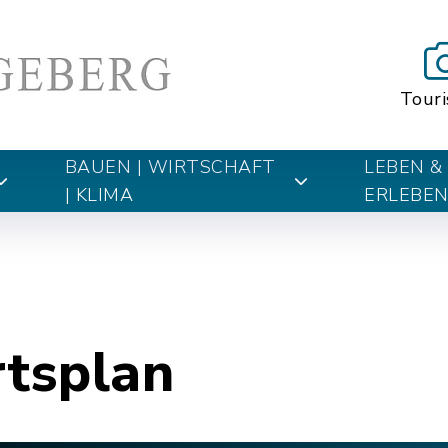
Tour
BAUEN | WIRTSCHAFT
LEBEN &
| KLIMA
ERLEBE
rtsplan