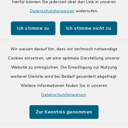
hierfür können Sie jederzeit über den Link in unseren
Quicklinks
Datenschutzhinweisen
widerrufen.
Kreis Segeberg
Ich stimme zu
Ich stimme nicht zu
Tourist-Info der Stadt Bad Segeberg
Wir weisen darauf hin, dass wir technisch notwendige
Cookies einsetzen, um eine optimale Darstellung unserer
Website zu ermöglichen. Die Einwilligung zur Nutzung
Kontakt
weiterer Dienste wird bei Bedarf gesondert abgefragt.
Weitere Informationen finden Sie in unseren
Barrierefreiheit
Datenschutzhinweisen
.
Datenschutz
Zur Kenntnis genommen
Impressum