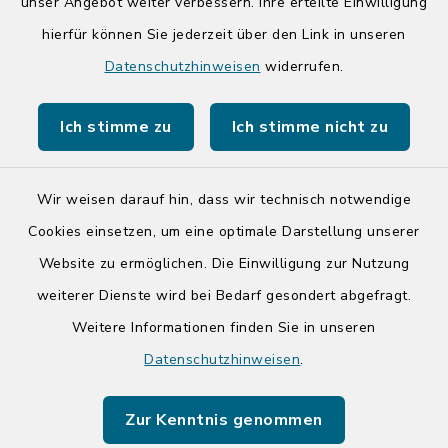
unser Angebot weiter verbessern. Ihre erteilte Einwilligung
hierfür können Sie jederzeit über den Link in unseren
Quicklinks
Datenschutzhinweisen
widerrufen.
Kreis Segeberg
Ich stimme zu
Ich stimme nicht zu
Tourist-Info der Stadt Bad Segeberg
Wir weisen darauf hin, dass wir technisch notwendige
Cookies einsetzen, um eine optimale Darstellung unserer
Website zu ermöglichen. Die Einwilligung zur Nutzung
Kontakt
weiterer Dienste wird bei Bedarf gesondert abgefragt.
Weitere Informationen finden Sie in unseren
Barrierefreiheit
Datenschutzhinweisen
.
Datenschutz
Zur Kenntnis genommen
Impressum