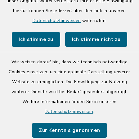
unser Angebot weiter verbessern. Ihre erteilte Einwilligung
hierfür können Sie jederzeit über den Link in unseren
Quicklinks
Datenschutzhinweisen
widerrufen.
Kreis Segeberg
Ich stimme zu
Ich stimme nicht zu
Tourist-Info der Stadt Bad Segeberg
Wir weisen darauf hin, dass wir technisch notwendige
Cookies einsetzen, um eine optimale Darstellung unserer
Website zu ermöglichen. Die Einwilligung zur Nutzung
Kontakt
weiterer Dienste wird bei Bedarf gesondert abgefragt.
Weitere Informationen finden Sie in unseren
Barrierefreiheit
Datenschutzhinweisen
.
Datenschutz
Zur Kenntnis genommen
Impressum