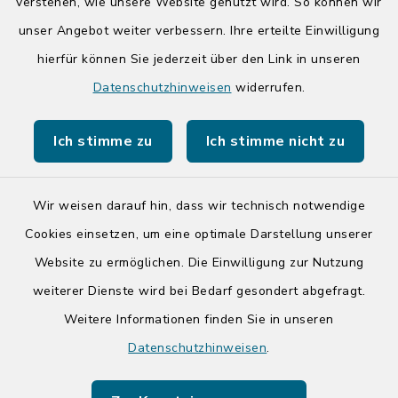
14:00-17:00 Uhr
verstehen, wie unsere Website genutzt wird. So können wir
unser Angebot weiter verbessern. Ihre erteilte Einwilligung
hierfür können Sie jederzeit über den Link in unseren
Quicklinks
Datenschutzhinweisen
widerrufen.
Kreis Segeberg
Ich stimme zu
Ich stimme nicht zu
Tourist-Info der Stadt Bad Segeberg
Wir weisen darauf hin, dass wir technisch notwendige
Cookies einsetzen, um eine optimale Darstellung unserer
Website zu ermöglichen. Die Einwilligung zur Nutzung
Kontakt
weiterer Dienste wird bei Bedarf gesondert abgefragt.
Weitere Informationen finden Sie in unseren
Barrierefreiheit
Datenschutzhinweisen
.
Datenschutz