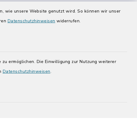
Donnerstag zusätzlich:
en, wie unsere Website genutzt wird. So können wir unser
14:00-17:00 Uhr
eren
Datenschutzhinweisen
widerrufen.
rg.de
 zu ermöglichen. Die Einwilligung zur Nutzung weiterer
en
Datenschutzhinweisen
.
adt Bad