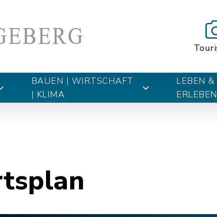
Tour
BAUEN | WIRTSCHAFT
LEBEN &
| KLIMA
ERLEBE
rtsplan