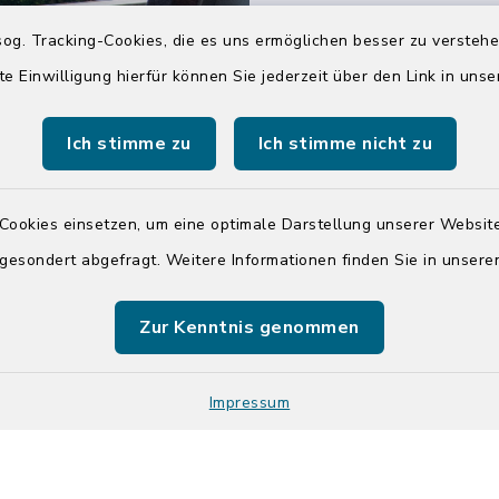
04551 964-0
og. Tracking-Cookies, die es uns ermöglichen besser zu versteh
04551 964-111
te Einwilligung hierfür können Sie jederzeit über den Link in uns
info@badsegebe
Ich stimme zu
Ich stimme nicht zu
youtube
Cookies einsetzen, um eine optimale Darstellung unserer Website
Quicklinks
 gesondert abgefragt. Weitere Informationen finden Sie in unser
Kreis Segeberg
Zur Kenntnis genommen
Tourist-Info der St
Segeberg
Impressum