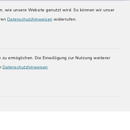
Donnerstag zusätzlich:
en, wie unsere Website genutzt wird. So können wir unser
14:00-17:00 Uhr
eren
Datenschutzhinweisen
widerrufen.
rg.de
 zu ermöglichen. Die Einwilligung zur Nutzung weiterer
en
Datenschutzhinweisen
.
adt Bad