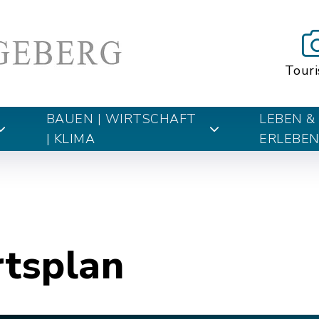
Tour
BAUEN | WIRTSCHAFT
LEBEN &
| KLIMA
ERLEBE
rtsplan