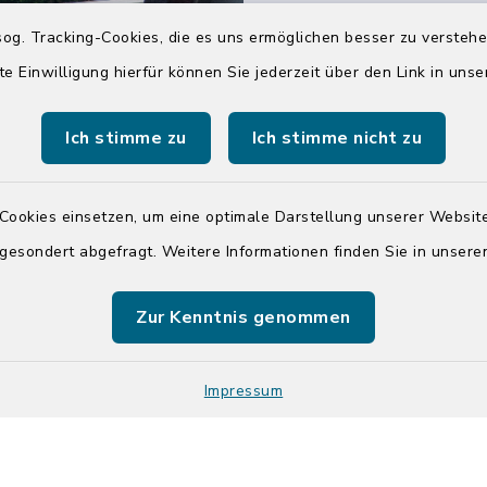
04551 964-0
og. Tracking-Cookies, die es uns ermöglichen besser zu versteh
04551 964-111
te Einwilligung hierfür können Sie jederzeit über den Link in uns
info@badsegebe
Ich stimme zu
Ich stimme nicht zu
youtube
Cookies einsetzen, um eine optimale Darstellung unserer Website
Quicklinks
 gesondert abgefragt. Weitere Informationen finden Sie in unser
Kreis Segeberg
Zur Kenntnis genommen
Tourist-Info der St
Segeberg
Impressum