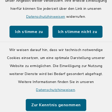
unser Angebot weiter verbessern. Ihre erteilte Einwilligung
hierfür können Sie jederzeit über den Link in unseren
Quicklinks
Datenschutzhinweisen
widerrufen.
Kreis Segeberg
Ich stimme zu
Ich stimme nicht zu
Tourist-Info der Stadt Bad Segeberg
Wir weisen darauf hin, dass wir technisch notwendige
Cookies einsetzen, um eine optimale Darstellung unserer
Website zu ermöglichen. Die Einwilligung zur Nutzung
Kontakt
weiterer Dienste wird bei Bedarf gesondert abgefragt.
Weitere Informationen finden Sie in unseren
Barrierefreiheit
Datenschutzhinweisen
.
Datenschutz
Zur Kenntnis genommen
Impressum