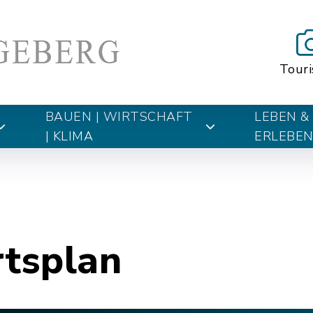
Tour
BAUEN | WIRTSCHAFT
LEBEN &
| KLIMA
ERLEBE
rtsplan