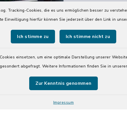
04551 964-0
og. Tracking-Cookies, die es uns ermöglichen besser zu versteh
04551 964-111
te Einwilligung hierfür können Sie jederzeit über den Link in uns
info@badsegebe
Ich stimme zu
Ich stimme nicht zu
youtube
Cookies einsetzen, um eine optimale Darstellung unserer Website
Quicklinks
 gesondert abgefragt. Weitere Informationen finden Sie in unser
Kreis Segeberg
Zur Kenntnis genommen
Tourist-Info der St
Segeberg
Impressum