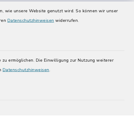
Donnerstag zusätzlich:
en, wie unsere Website genutzt wird. So können wir unser
14:00-17:00 Uhr
eren
Datenschutzhinweisen
widerrufen.
rg.de
 zu ermöglichen. Die Einwilligung zur Nutzung weiterer
en
Datenschutzhinweisen
.
adt Bad