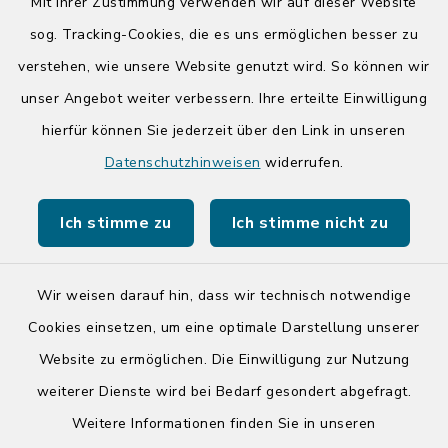
Mit Ihrer Zustimmung verwenden wir auf dieser Website
Donnerstag zusätzlich:
sog. Tracking-Cookies, die es uns ermöglichen besser zu
14:00-17:00 Uhr
verstehen, wie unsere Website genutzt wird. So können wir
unser Angebot weiter verbessern. Ihre erteilte Einwilligung
hierfür können Sie jederzeit über den Link in unseren
Quicklinks
Datenschutzhinweisen
widerrufen.
Kreis Segeberg
Ich stimme zu
Ich stimme nicht zu
Tourist-Info der Stadt Bad Segeberg
Wir weisen darauf hin, dass wir technisch notwendige
Cookies einsetzen, um eine optimale Darstellung unserer
Website zu ermöglichen. Die Einwilligung zur Nutzung
Kontakt
weiterer Dienste wird bei Bedarf gesondert abgefragt.
Weitere Informationen finden Sie in unseren
Barrierefreiheit