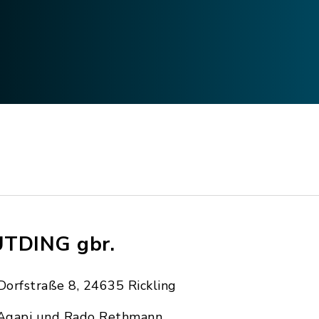
TDING gbr.
Dorfstraße 8, 24635 Rickling
Agapi und Rado Rethmann