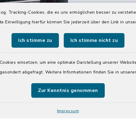
04551 964-0
og. Tracking-Cookies, die es uns ermöglichen besser zu versteh
04551 964-111
te Einwilligung hierfür können Sie jederzeit über den Link in uns
info@badsegebe
Ich stimme zu
Ich stimme nicht zu
youtube
Cookies einsetzen, um eine optimale Darstellung unserer Website
Quicklinks
 gesondert abgefragt. Weitere Informationen finden Sie in unser
Kreis Segeberg
Zur Kenntnis genommen
Tourist-Info der St
Segeberg
Impressum