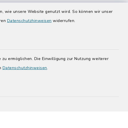
Donnerstag zusätzlich:
en, wie unsere Website genutzt wird. So können wir unser
14:00-17:00 Uhr
eren
Datenschutzhinweisen
widerrufen.
rg.de
 zu ermöglichen. Die Einwilligung zur Nutzung weiterer
en
Datenschutzhinweisen
.
adt Bad