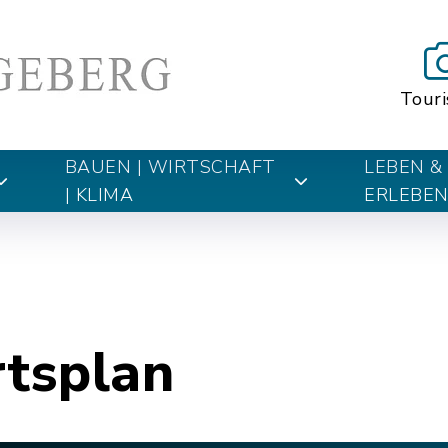
Tour
BAUEN | WIRTSCHAFT
LEBEN &
| KLIMA
ERLEBE
rtsplan