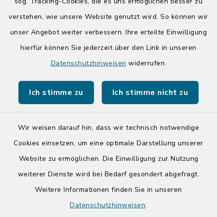
Donnerstag zusätzlich:
sog. Tracking-Cookies, die es uns ermöglichen besser zu
14:00-17:00 Uhr
verstehen, wie unsere Website genutzt wird. So können wir
unser Angebot weiter verbessern. Ihre erteilte Einwilligung
hierfür können Sie jederzeit über den Link in unseren
Quicklinks
Datenschutzhinweisen
widerrufen.
Kreis Segeberg
Ich stimme zu
Ich stimme nicht zu
Tourist-Info der Stadt Bad Segeberg
Wir weisen darauf hin, dass wir technisch notwendige
Cookies einsetzen, um eine optimale Darstellung unserer
Website zu ermöglichen. Die Einwilligung zur Nutzung
Kontakt
weiterer Dienste wird bei Bedarf gesondert abgefragt.
Weitere Informationen finden Sie in unseren
Barrierefreiheit
Datenschutzhinweisen
.