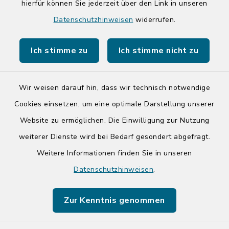
hierfür können Sie jederzeit über den Link in unseren
Quicklinks
Datenschutzhinweisen
widerrufen.
Kreis Segeberg
Ich stimme zu
Ich stimme nicht zu
Tourist-Info der Stadt Bad Segeberg
Wir weisen darauf hin, dass wir technisch notwendige
Cookies einsetzen, um eine optimale Darstellung unserer
Website zu ermöglichen. Die Einwilligung zur Nutzung
Kontakt
weiterer Dienste wird bei Bedarf gesondert abgefragt.
Weitere Informationen finden Sie in unseren
Barrierefreiheit
Datenschutzhinweisen
.
Datenschutz
Zur Kenntnis genommen
Impressum