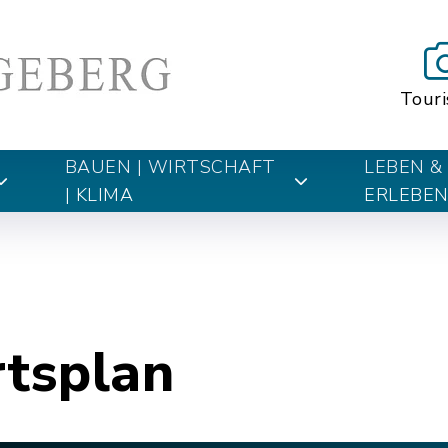
Tour
BAUEN | WIRTSCHAFT
LEBEN &
| KLIMA
ERLEBE
rtsplan