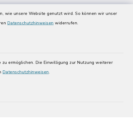
Donnerstag zusätzlich:
en, wie unsere Website genutzt wird. So können wir unser
14:00-17:00 Uhr
eren
Datenschutzhinweisen
widerrufen.
rg.de
 zu ermöglichen. Die Einwilligung zur Nutzung weiterer
en
Datenschutzhinweisen
.
adt Bad