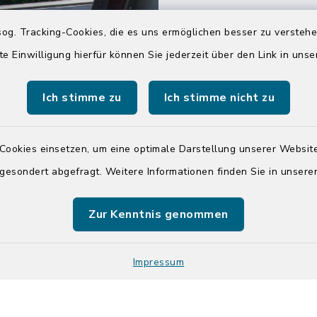
04551 964-0
og. Tracking-Cookies, die es uns ermöglichen besser zu versteh
04551 964-111
te Einwilligung hierfür können Sie jederzeit über den Link in uns
info@badsegebe
Ich stimme zu
Ich stimme nicht zu
youtube
Cookies einsetzen, um eine optimale Darstellung unserer Website
Quicklinks
 gesondert abgefragt. Weitere Informationen finden Sie in unser
Kreis Segeberg
Zur Kenntnis genommen
Tourist-Info der St
Segeberg
Impressum