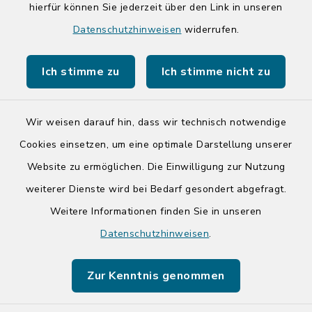
hierfür können Sie jederzeit über den Link in unseren
Quicklinks
Datenschutzhinweisen
widerrufen.
Kreis Segeberg
Ich stimme zu
Ich stimme nicht zu
Tourist-Info der Stadt Bad Segeberg
Wir weisen darauf hin, dass wir technisch notwendige
Cookies einsetzen, um eine optimale Darstellung unserer
Website zu ermöglichen. Die Einwilligung zur Nutzung
Kontakt
weiterer Dienste wird bei Bedarf gesondert abgefragt.
Weitere Informationen finden Sie in unseren
Barrierefreiheit
Datenschutzhinweisen
.
Datenschutz
Zur Kenntnis genommen
Impressum