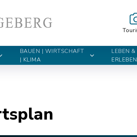
Tour
BAUEN | WIRTSCHAFT
LEBEN &
| KLIMA
ERLEBE
rtsplan