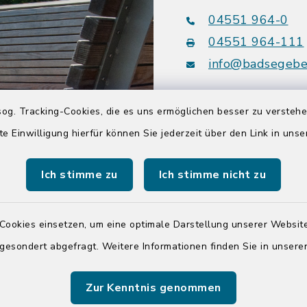
04551 964-0
04551 964-111
info@badsegebe
youtube
og. Tracking-Cookies, die es uns ermöglichen besser zu versteh
te Einwilligung hierfür können Sie jederzeit über den Link in uns
Quicklinks
Ich stimme zu
Ich stimme nicht zu
Kreis Segeberg
Tourist-Info der St
Cookies einsetzen, um eine optimale Darstellung unserer Website
Segeberg
 gesondert abgefragt. Weitere Informationen finden Sie in unser
Zur Kenntnis genommen