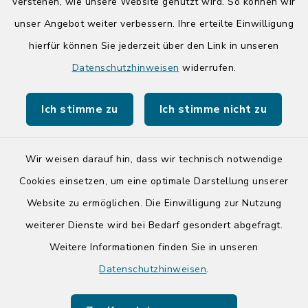
14:00-17:00 Uhr
verstehen, wie unsere Website genutzt wird. So können wir
unser Angebot weiter verbessern. Ihre erteilte Einwilligung
hierfür können Sie jederzeit über den Link in unseren
Quicklinks
Datenschutzhinweisen
widerrufen.
Kreis Segeberg
Ich stimme zu
Ich stimme nicht zu
Tourist-Info der Stadt Bad Segeberg
Wir weisen darauf hin, dass wir technisch notwendige
Cookies einsetzen, um eine optimale Darstellung unserer
Website zu ermöglichen. Die Einwilligung zur Nutzung
Kontakt
weiterer Dienste wird bei Bedarf gesondert abgefragt.
Weitere Informationen finden Sie in unseren
Barrierefreiheit
Datenschutzhinweisen
.
Datenschutz