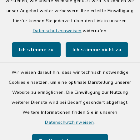
14:00-17:00 Uhr
verstehen, wie unsere Website genutzt wird. So können wir
unser Angebot weiter verbessern. Ihre erteilte Einwilligung
hierfür können Sie jederzeit über den Link in unseren
Quicklinks
Datenschutzhinweisen
widerrufen.
Kreis Segeberg
Ich stimme zu
Ich stimme nicht zu
Tourist-Info der Stadt Bad Segeberg
Wir weisen darauf hin, dass wir technisch notwendige
Cookies einsetzen, um eine optimale Darstellung unserer
Website zu ermöglichen. Die Einwilligung zur Nutzung
Kontakt
weiterer Dienste wird bei Bedarf gesondert abgefragt.
Weitere Informationen finden Sie in unseren
Barrierefreiheit
Datenschutzhinweisen
.
Datenschutz