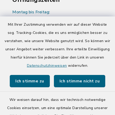
Montag bis Freitag:
08:00-12:00 Uhr
Mit Ihrer Zustimmung verwenden wir auf dieser Website
Donnerstag zusätzlich:
sog. Tracking-Cookies, die es uns ermöglichen besser zu
14:00-17:00 Uhr
verstehen, wie unsere Website genutzt wird. So können wir
unser Angebot weiter verbessern. Ihre erteilte Einwilligung
hierfür können Sie jederzeit über den Link in unseren
Quicklinks
Datenschutzhinweisen
widerrufen.
Kreis Segeberg
Ich stimme zu
Ich stimme nicht zu
Tourist-Info der Stadt Bad Segeberg
Wir weisen darauf hin, dass wir technisch notwendige
Cookies einsetzen, um eine optimale Darstellung unserer