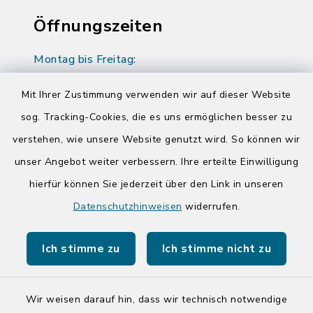
Öffnungszeiten
Montag bis Freitag:
08:00-12:00 Uhr
Mit Ihrer Zustimmung verwenden wir auf dieser Website
Donnerstag zusätzlich:
sog. Tracking-Cookies, die es uns ermöglichen besser zu
14:00-17:00 Uhr
verstehen, wie unsere Website genutzt wird. So können wir
unser Angebot weiter verbessern. Ihre erteilte Einwilligung
Quicklinks
hierfür können Sie jederzeit über den Link in unseren
Datenschutzhinweisen
widerrufen.
Kreis Segeberg
Ich stimme zu
Ich stimme nicht zu
Tourist-Info der Stadt Bad Segeberg
Wir weisen darauf hin, dass wir technisch notwendige