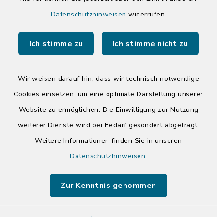
Quicklinks
Datenschutzhinweisen
widerrufen.
Kreis Segeberg
Ich stimme zu
Ich stimme nicht zu
Tourist-Info der Stadt Bad Segeberg
Wir weisen darauf hin, dass wir technisch notwendige
Cookies einsetzen, um eine optimale Darstellung unserer
Website zu ermöglichen. Die Einwilligung zur Nutzung
Kontakt
weiterer Dienste wird bei Bedarf gesondert abgefragt.
Weitere Informationen finden Sie in unseren
Barrierefreiheit
Datenschutzhinweisen
.
Datenschutz
Zur Kenntnis genommen
Impressum