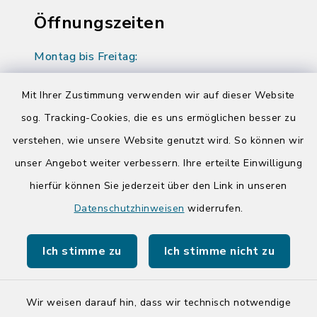
Öffnungszeiten
Montag bis Freitag:
08:00-12:00 Uhr
Mit Ihrer Zustimmung verwenden wir auf dieser Website
Donnerstag zusätzlich:
sog. Tracking-Cookies, die es uns ermöglichen besser zu
14:00-17:00 Uhr
verstehen, wie unsere Website genutzt wird. So können wir
unser Angebot weiter verbessern. Ihre erteilte Einwilligung
Quicklinks
hierfür können Sie jederzeit über den Link in unseren
Datenschutzhinweisen
widerrufen.
Kreis Segeberg
Ich stimme zu
Ich stimme nicht zu
Tourist-Info der Stadt Bad Segeberg
Wir weisen darauf hin, dass wir technisch notwendige