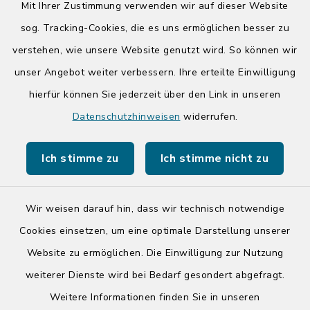
Mit Ihrer Zustimmung verwenden wir auf dieser Website
Donnerstag zusätzlich:
sog. Tracking-Cookies, die es uns ermöglichen besser zu
14:00-17:00 Uhr
verstehen, wie unsere Website genutzt wird. So können wir
unser Angebot weiter verbessern. Ihre erteilte Einwilligung
hierfür können Sie jederzeit über den Link in unseren
Quicklinks
Datenschutzhinweisen
widerrufen.
Kreis Segeberg
Ich stimme zu
Ich stimme nicht zu
Tourist-Info der Stadt Bad Segeberg
Wir weisen darauf hin, dass wir technisch notwendige
Cookies einsetzen, um eine optimale Darstellung unserer
Website zu ermöglichen. Die Einwilligung zur Nutzung
Kontakt
weiterer Dienste wird bei Bedarf gesondert abgefragt.
Weitere Informationen finden Sie in unseren
Barrierefreiheit