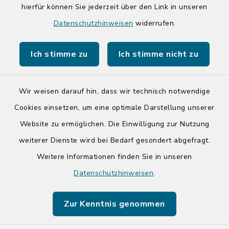
hierfür können Sie jederzeit über den Link in unseren
Quicklinks
Datenschutzhinweisen
widerrufen.
Kreis Segeberg
Ich stimme zu
Ich stimme nicht zu
Tourist-Info der Stadt Bad Segeberg
Wir weisen darauf hin, dass wir technisch notwendige
Cookies einsetzen, um eine optimale Darstellung unserer
Website zu ermöglichen. Die Einwilligung zur Nutzung
Kontakt
weiterer Dienste wird bei Bedarf gesondert abgefragt.
Weitere Informationen finden Sie in unseren
Barrierefreiheit
Datenschutzhinweisen
.
Datenschutz
Zur Kenntnis genommen
Impressum