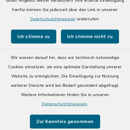
unser Angebot weiter verbessern. Ihre erteilte Einwilligung
hierfür können Sie jederzeit über den Link in unseren
Quicklinks
Datenschutzhinweisen
widerrufen.
Kreis Segeberg
Ich stimme zu
Ich stimme nicht zu
Tourist-Info der Stadt Bad Segeberg
Wir weisen darauf hin, dass wir technisch notwendige
Cookies einsetzen, um eine optimale Darstellung unserer
Website zu ermöglichen. Die Einwilligung zur Nutzung
Kontakt
weiterer Dienste wird bei Bedarf gesondert abgefragt.
Weitere Informationen finden Sie in unseren
Barrierefreiheit
Datenschutzhinweisen
.
Datenschutz
Zur Kenntnis genommen
Impressum