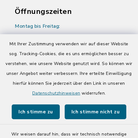
Öffnungszeiten
Montag bis Freitag:
08:00-12:00 Uhr
Mit Ihrer Zustimmung verwenden wir auf dieser Website
Donnerstag zusätzlich:
sog. Tracking-Cookies, die es uns ermöglichen besser zu
14:00-17:00 Uhr
verstehen, wie unsere Website genutzt wird. So können wir
unser Angebot weiter verbessern. Ihre erteilte Einwilligung
Quicklinks
hierfür können Sie jederzeit über den Link in unseren
Datenschutzhinweisen
widerrufen.
Kreis Segeberg
Tourist-Info der Stadt Bad Segeberg
Ich stimme zu
Ich stimme nicht zu
Wir weisen darauf hin, dass wir technisch notwendige