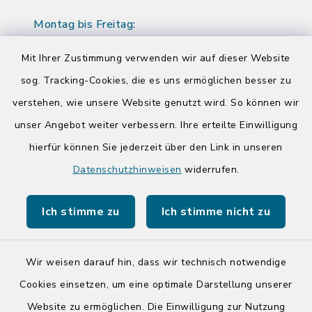
Montag bis Freitag:
08:00-12:00 Uhr
Mit Ihrer Zustimmung verwenden wir auf dieser Website
Donnerstag zusätzlich:
sog. Tracking-Cookies, die es uns ermöglichen besser zu
14:00-17:00 Uhr
verstehen, wie unsere Website genutzt wird. So können wir
unser Angebot weiter verbessern. Ihre erteilte Einwilligung
hierfür können Sie jederzeit über den Link in unseren
Quicklinks
Datenschutzhinweisen
widerrufen.
Kreis Segeberg
Ich stimme zu
Ich stimme nicht zu
Tourist-Info der Stadt Bad Segeberg
Wir weisen darauf hin, dass wir technisch notwendige
Cookies einsetzen, um eine optimale Darstellung unserer
Website zu ermöglichen. Die Einwilligung zur Nutzung