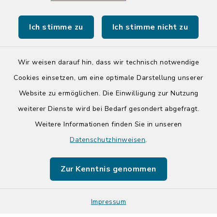
Kreis Segeberg
Ich stimme zu
Ich stimme nicht zu
Tourist-Info der Stadt Bad Segeberg
Wir weisen darauf hin, dass wir technisch notwendige
Cookies einsetzen, um eine optimale Darstellung unserer
Website zu ermöglichen. Die Einwilligung zur Nutzung
Kontakt
weiterer Dienste wird bei Bedarf gesondert abgefragt.
Weitere Informationen finden Sie in unseren
Barrierefreiheit
Datenschutzhinweisen
.
Datenschutz
Zur Kenntnis genommen
Impressum
Impressum
Sitemap