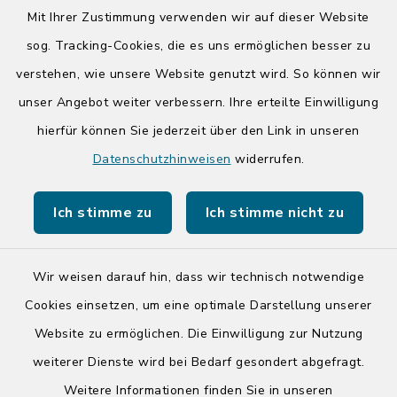
08:00-12:00 Uhr
Mit Ihrer Zustimmung verwenden wir auf dieser Website
Donnerstag zusätzlich:
sog. Tracking-Cookies, die es uns ermöglichen besser zu
14:00-17:00 Uhr
verstehen, wie unsere Website genutzt wird. So können wir
unser Angebot weiter verbessern. Ihre erteilte Einwilligung
hierfür können Sie jederzeit über den Link in unseren
Quicklinks
Datenschutzhinweisen
widerrufen.
Kreis Segeberg
Ich stimme zu
Ich stimme nicht zu
Tourist-Info der Stadt Bad Segeberg
Wir weisen darauf hin, dass wir technisch notwendige
Cookies einsetzen, um eine optimale Darstellung unserer
Website zu ermöglichen. Die Einwilligung zur Nutzung
Kontakt
weiterer Dienste wird bei Bedarf gesondert abgefragt.
Weitere Informationen finden Sie in unseren
Barrierefreiheit