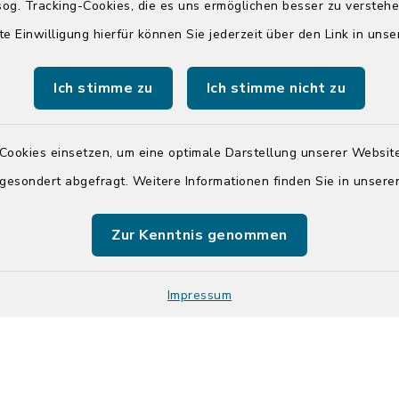
og. Tracking-Cookies, die es uns ermöglichen besser zu versteh
04551 964-111
te Einwilligung hierfür können Sie jederzeit über den Link in uns
info@badsegebe
Ich stimme zu
Ich stimme nicht zu
youtube
Cookies einsetzen, um eine optimale Darstellung unserer Website
Quicklinks
 gesondert abgefragt. Weitere Informationen finden Sie in unser
Kreis Segeberg
Zur Kenntnis genommen
Tourist-Info der St
Segeberg
Impressum
Kontakt
Barrier