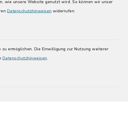
en, wie unsere Website genutzt wird. So können wir unser
14:00-17:00 Uhr
eren
Datenschutzhinweisen
widerrufen.
rg.de
 zu ermöglichen. Die Einwilligung zur Nutzung weiterer
en
Datenschutzhinweisen
.
adt Bad
efreiheit
Datenschutz
Impressum