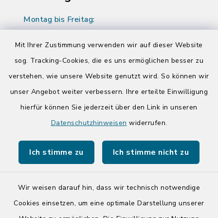
Montag bis Freitag:
08:00-12:00 Uhr
Mit Ihrer Zustimmung verwenden wir auf dieser Website
Donnerstag zusätzlich:
sog. Tracking-Cookies, die es uns ermöglichen besser zu
14:00-17:00 Uhr
verstehen, wie unsere Website genutzt wird. So können wir
unser Angebot weiter verbessern. Ihre erteilte Einwilligung
Quicklinks
hierfür können Sie jederzeit über den Link in unseren
Datenschutzhinweisen
widerrufen.
Kreis Segeberg
Ich stimme zu
Ich stimme nicht zu
Tourist-Info der Stadt Bad Segeberg
Wir weisen darauf hin, dass wir technisch notwendige
Cookies einsetzen, um eine optimale Darstellung unserer