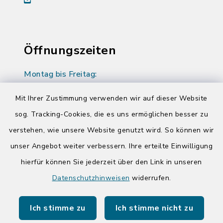
Öffnungszeiten
Montag bis Freitag:
08:00-12:00 Uhr
Mit Ihrer Zustimmung verwenden wir auf dieser Website
Donnerstag zusätzlich:
sog. Tracking-Cookies, die es uns ermöglichen besser zu
14:00-17:00 Uhr
verstehen, wie unsere Website genutzt wird. So können wir
unser Angebot weiter verbessern. Ihre erteilte Einwilligung
hierfür können Sie jederzeit über den Link in unseren
Quicklinks
Datenschutzhinweisen
widerrufen.
Kreis Segeberg
Ich stimme zu
Ich stimme nicht zu
Tourist-Info der Stadt Bad Segeberg