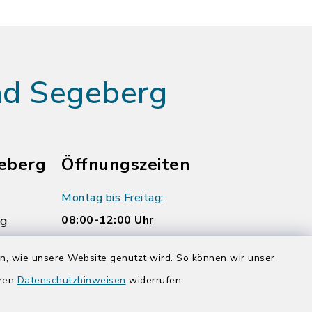
ad Segeberg
eberg
Öffnungszeiten
Montag bis Freitag:
rg
08:00-12:00 Uhr
Donnerstag zusätzlich:
en, wie unsere Website genutzt wird. So können wir unser
14:00-17:00 Uhr
eren
Datenschutzhinweisen
widerrufen.
rg.de