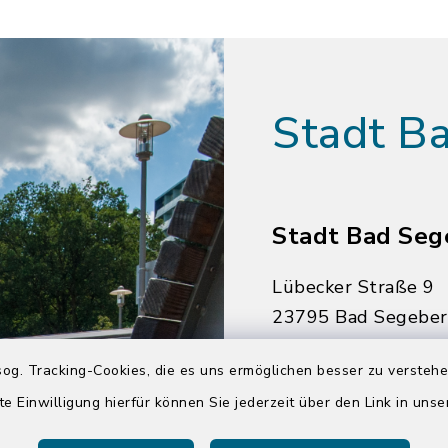
Stadt B
Stadt Bad Seg
Lübecker Straße 9
23795 Bad Segebe
04551 964-0
og. Tracking-Cookies, die es uns ermöglichen besser zu versteh
04551 964-111
te Einwilligung hierfür können Sie jederzeit über den Link in uns
info@badsegebe