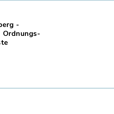
berg -
- Ordnungs-
ste