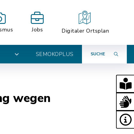
ismus
Jobs
Digitaler Ortsplan
SEMOKOPLUS
SUCHE
N
ung wegen